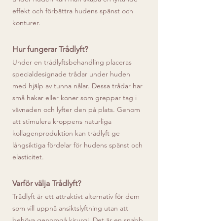
effekt och förbättra hudens spänst och
konturer.
Hur fungerar Trådlyft?
Under en trådlyftsbehandling placeras
specialdesignade trådar under huden
med hjälp av tunna nålar. Dessa trådar har
små hakar eller koner som greppar tag i
vävnaden och lyfter den på plats. Genom
att stimulera kroppens naturliga
kollagenproduktion kan trådlyft ge
långsiktiga fördelar för hudens spänst och
elasticitet.
Varför välja Trådlyft?
Trådlyft är ett attraktivt alternativ för dem
som vill uppnå ansiktslyftning utan att
behöva genomgå kirurgi. Det är en snabb