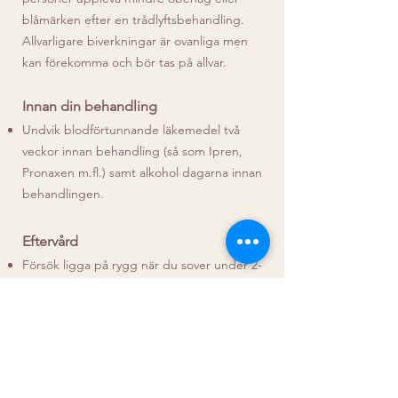
blåmärken efter en trådlyftsbehandling.
Allvarligare biverkningar är ovanliga men
kan förekomma och bör tas på allvar.
Innan din behandling
Undvik blodförtunnande läkemedel två
veckor innan behandling (så som Ipren,
Pronaxen m.fl.) samt alkohol dagarna innan
behandlingen.
Eftervård
Försök ligga på rygg när du sover under 2-
4 veckor och håll dig hydratiserad hela
tiden.
Använd receptfria smärtstillande
läkemedel vid behov (undvik ibuprofen).
Använd is vid eventuell svullnad.
Undvik solexponering, alkohol och