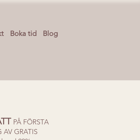
kt
Boka tid
Blog
ATT
PÅ FÖRSTA
 AV GRATIS