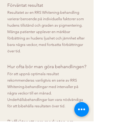
Förväntat resultat
Resultatet av en RRS Whitening-behandling
varierar beroende på individuella faktorer som
hudens tillstånd och graden av pigmentering.
Många patienter upplever en märkbar
förbättring av hudens ljushet och jämnhet efter
bara några veckor, med fortsatta förbättringar
över tid.
Hur ofta bör man göra behandlingen?
För att uppnå optimala resultat
rekommenderas vanligtvis en serie av RRS
Whitening-behandlingar med intervaller på
några veckor till en månad.
Underhållsbehandlingar kan vara nödvändiga
för att bibehålla resultaten över tid.
Bieffekter att vara medveten om
Förutom tillfällig rodnad, svullnad eller ömhet