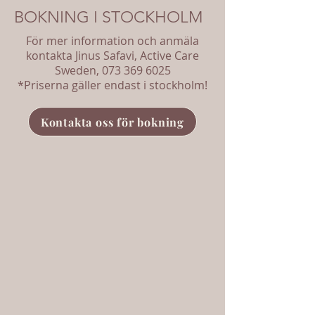
BOKNING I STOCKHOLM
För mer information och anmäla
kontakta Jinus
Safavi
, Active Care
Sweden, 0
73
369
60
25
*Priserna gäller endast i stockholm!
Kontakta oss för bokning