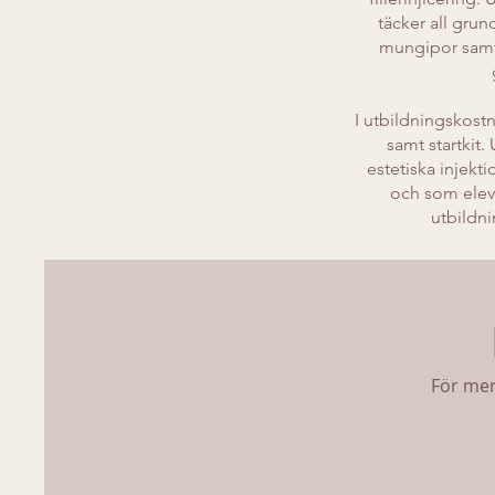
täcker all gru
mungipor samt 
I utbildningskostn
samt startkit
estetiska injek
och som elev 
utbildni
För mer