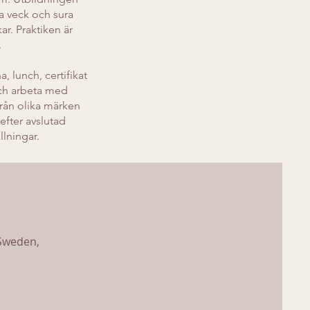
a veck och sura
r. Praktiken är
.
, lunch, certifikat
och arbeta med
rån olika märken
efter avslutad
llningar.
 Sweden,