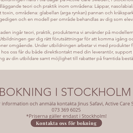
ndläggande teori och praktik inom områdena: Läppar, nasolabial
toxin, områdena: glabellan (arga rynkan) pannan och kråksparka
gedigen och en modell per område behandlas av dig som elev
aden ingår teori, praktik, produkterna vi använder på modellerna
. Utbildningen ger dig rätt förutsättningar för att komma igång 
tioner omgående. Under utbildningen arbetar vi med produkter f
hos oss får du både direktkontakt med din leverantör, support 
ng av din utbildare samt möjlighet till rabatter på framtida bestä
BOKNING I STOCKHOLM
 information och anmäla kontakta Jinus
Safavi
, Active Care
0
73
369
60
25
*Priserna gäller endast i Stockholm!
Kontakta oss för bokning