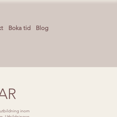
kt
Boka tid
Blog
GAR
asutbildning inom
olm. Utbildningen