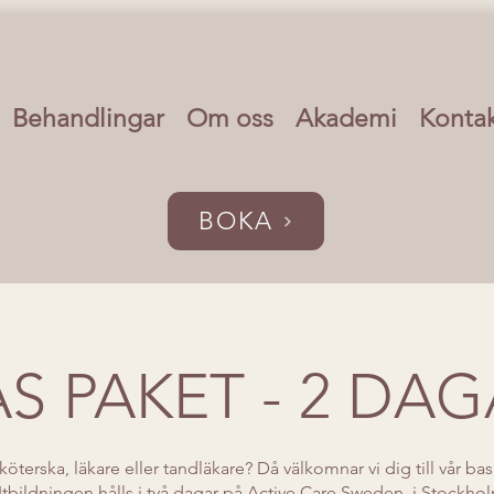
Behandlingar
Om oss
Akademi
Konta
BOKA
S PAKET - 2 DA
köterska, läkare eller tandläkare? Då välkomnar vi dig till vår b
. Utbildningen hålls i två dagar på Active Care Sweden, i Stockh