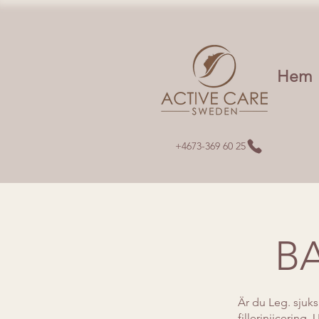
Hem
+4673-369 60 25
BA
Är du Leg. sjuks
fillerinjicering